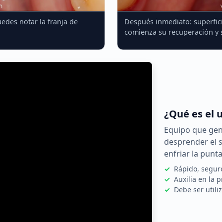
edes notar la franja de
Después inmediato: superficie
comienza su recuperación y s
¿Qué es el 
Equipo que gen
desprender el 
enfriar la punta
Rápido, seguro
Auxilia en la 
Debe ser utili